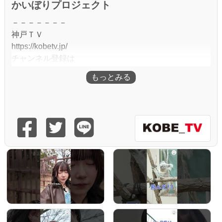
かいぼりプロジェクト
－－－－－－－
神戸ＴＶ
https://kobetv.jp/
チャンネル登録は
https://www.youtube.com/channel/UCjk-1nBAG2ZbQTP
ob73BMyg?sub_confirmation=1