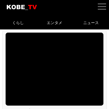
くらし
エンタメ
ニュース