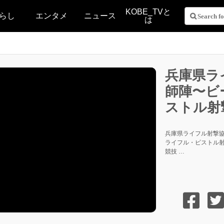
KOBE_TVと
らし
エンタメ
ニュース
は
兵庫県ラ
師陣〜ビ
ストル射
兵庫県ライフル射撃協
ライフル・ピストル射
競技 …