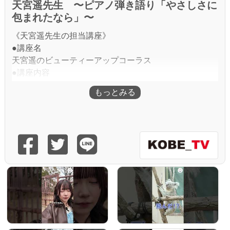
天宮遥先生 〜ピアノ弾き語り「やさしさに
包まれたなら」〜
《天宮遥先生の担当講座》
●講座名
天宮遥のビューティーアップコーラス
●講座内容
ストレッチ、顔ヨガ、発声・滑舌練習を取り入れたレッ
スンで綺麗な声を身につけましょう。歌謡曲、フォーク
ソングなどを楽しく歌います！