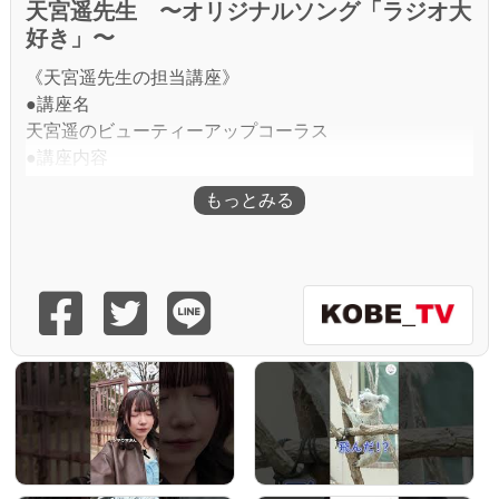
天宮遥先生 〜オリジナルソング「ラジオ大
好き」〜
《天宮遥先生の担当講座》
●講座名
天宮遥のビューティーアップコーラス
●講座内容
ストレッチ、顔ヨガ、発声・滑舌練習を取り入れたレッ
スンで綺麗な声を身につけましょう。歌謡曲、フォーク
ソングなどを楽しく歌います！