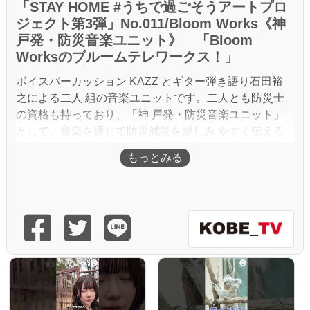
「STAY HOME #うちで過ごそうアートプロ
ジェクト第3弾」No.011/Bloom Works《神
戸発・防災音楽ユニット》 「Bloom
Worksのブルームテレワークス！」
ボイスパーカッション KAZZ とギター弾き語り石田裕
之による二人 組の音楽ユニットです。二人とも防災士
の資格も持っており、「神 戸発・防災音楽ユニット」
として、音楽を通じて防災減災を親しみ やすく伝える
活動をしています。
神戸市避難訓練コンサートや内閣府ぼうさいこくたいな
どに出演。
神戸震災復興記念公園(みなとのもり公園)では独自の防
災音楽フ ェスを開催し、2 千人の参加者と防災の大切さ
を分かち合いました。
内閣官房国土強靭化民間事例集にも取り組みが紹介され
ています。