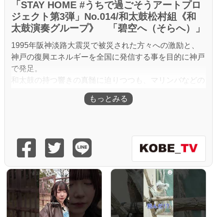
「STAY HOME #うちで過ごそうアートプロ
ジェクト第3弾」No.014/和太鼓松村組《和
太鼓演奏グループ》 「碧空へ（そらへ）」
1995年阪神淡路大震災で被災された方々への激励と、
神戸の復興エネルギーを全国に発信する事を目的に神戸
で発足。
和太鼓の持つ響きの真髄に迫りつつも、マリンバなどの
民族楽器等との融合を図り独自のサウンドを追求してい
る。
日本全国でのコンサート活動をはじめ、オーストラリ
ア・ヨーロッパ・中東諸国・韓国など海外でもコンサー
トを展開し、各地で高い評価を受けている。
サッカーワールドカップやラグビーワールドカップでの
記念演奏や、国内外でのイベント、式典出演やTVのテ
ーマ曲も手掛けている。また、ジャズやクラシック等、
様々な国の民俗音楽や舞踊とのコラボレートを精力的に
行い、その活動の幅は常に広がり続けている。
「和と世界の交響音楽」をコンセプトに世界のあらゆる