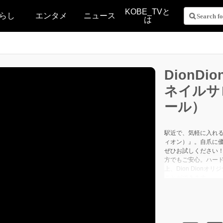
KOBE_TVと
らし
エンタメ
ニュース
は
DionD
ネイルサ
ール）
駅近で、気軽に入れるネ
ィオン）』。自爪に
ぜひお試しください
方でもご安心。ハー
上、Dion Dion
ことができます。