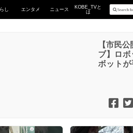
KOBE_TVと
らし
エンタメ
ニュース
は
【市民公
ブ】ロボ
ボットが