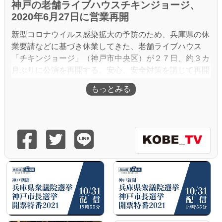
神戸の老舗ライブハウスチキンジョージ、
2020年6月27日に営業再開
新型コロナウイルス感染拡大の予防のため、兵庫県の休
業要請などに基づき休業してきた、老舗ライブハウス
「チキンジョージ」（神戸市中央区）が２７日、約３カ
月ぶりに公演を再開する。安心、安全対策を講じて再開
にこぎつけ、児島進代表（５９）は「長かった。少しず
つだが、待ちわびている音楽ファンのためにいい舞台を
提供したい」と誓った。
https://maidonanews.jp/article/13479230