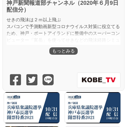
神戸新聞報道部チャンネル（2020年６月9日
配信分）
せきの飛沫は２ｍ以上飛ぶ
スパコンで予測動画新型コロナウイルス対策に役立てる
ため、神戸・ポートアイランドに整備中のスーパーコン
ピューター「富岳」を使ってせきなどの飛沫経路シミュ
レーション（予測）をしていた理化学研究所（理研）な
どが３日、その中間結果を公開した。現在推奨される２
メートルの間隔を空けたとしても、対面の人には、せき
で出る小さな飛沫が大量に吹きかかることなどが分かっ
た。理研計算科学研究センターの坪倉誠チームリーダー
（神戸大教授）は、対策として、マスク着用や間仕切り
の活用を呼び掛ける。
最新の新型コロナウイルス情報を紹介する「神戸新聞報
道部チャンネル」では、長沼隆之報道部長が神戸新聞の
記事から重要な記事をピックアップして動画で解説。緊
急事態宣言が出された兵庫県からフェイクニュースにと
らわれない正確な情報を随時お届けします。