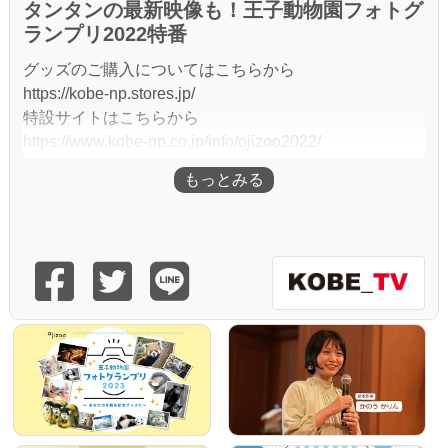
タンタンの最新映像も！王子動物園フォトグ
ランプリ2022特番
グッズのご購入についてはこちらから
https://kobe-np.stores.jp/
特設サイトはこちらから
https://www.kobe-np.co.jp/info/ojizoo2022/
神戸新聞社では、６月23日18時から「王子動物園フォ
トグランプリ」の結果発表を行う特別番組をライブ配信
します。
３月21日の開園記念日から「ずーっといっしょ」をテ
ーマに王子動物園にまつわる写真を募集したところ、2
000点を超える作品が寄せられました。特番で入賞作品
を発表するとともに、入賞者と新聞社の写真でつくる記
念グッズを発表し、販売数で競うファイナルステージの
対決がスタートします。
番組では、関西を中心に活動するアイドルグループ「L
ovelys（ラブリーズ）」の八木さんと宮崎さんにもご出
演いただき、番組を盛り上げていただきます。