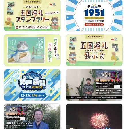
神戸ＴＶ
https://kobetv.jp/
チャンネル登録は
https://www.youtube.com/channel/UCjk-1nBAG2ZbQTP
ob73BMyg?sub_confirmation=1