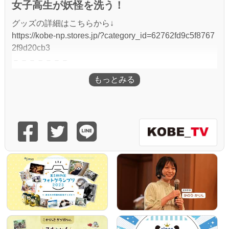
女子高生が妖怪を洗う！
グッズの詳細はこちらから↓
https://kobe-np.stores.jp/?category_id=62762fd9c5f8767
2f9d20cb3
－－－－－－－
神戸ＴＶ
https://kobetv.jp/
チャンネル登録は
https://www.youtube.com/channel/UCjk-1nBAG2ZbQTP
ob73BMyg?sub_confirmation=1