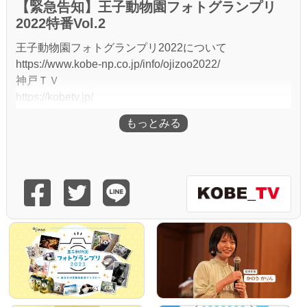
【緊急告知】王子動物園フォトグランプリ
2022特番Vol.2
王子動物園フォトグランプリ2022について
https://www.kobe-np.co.jp/info/ojizoo2022/
神戸ＴＶ
https://kobetv.jp/
チャンネル登録は
https://www.youtube.com/channel/UCjk-1nBAG2ZbQTP
ob73BMyg?sub_confirmation=1